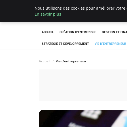
Nous utilisons des cookies pour améliorer votre 
Ultimatefs
En savoir plus
ACCUEIL
CRÉATION D’ENTREPRISE
GESTION ET FIN
STRATÉGIE ET DÉVELOPPEMENT
VIE D’ENTREPRENEUR
Accueil
Vie d’entrepreneur