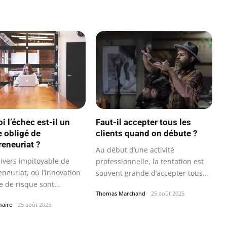
i l’échec est-il un
Faut-il accepter tous les
 obligé de
clients quand on débute ?
reneuriat ?
Au début d’une activité
nivers impitoyable de
professionnelle, la tentation est
eneuriat, où l’innovation
souvent grande d’accepter tous
se de risque sont
les…
Thomas Marchand
25 août 2025
e…
maire
25 août 2025