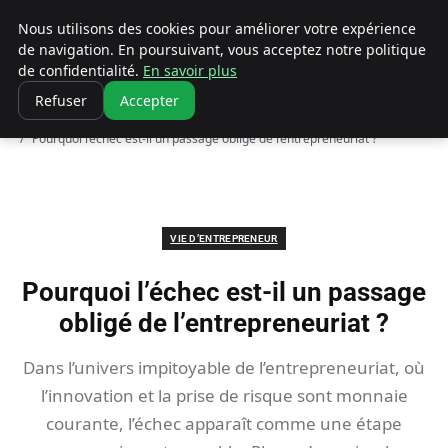
Ultimatefs
Nous utilisons des cookies pour améliorer votre expérience
de navigation. En poursuivant, vous acceptez notre politique
de confidentialité.
En savoir plus
Refuser
Accepter
Accueil
Vie d’entrepreneur
Pourquoi l’échec est-il un passage obligé de l’entrepreneuriat ?
VIE D’ENTREPRENEUR
Pourquoi l’échec est-il un passage
obligé de l’entrepreneuriat ?
Dans l’univers impitoyable de l’entrepreneuriat, où
l’innovation et la prise de risque sont monnaie
courante, l’échec apparaît comme une étape