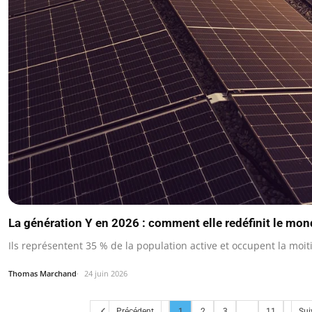
La génération Y en 2026 : comment elle redéfinit le mond
Ils représentent 35 % de la population active et occupent la moi
Thomas Marchand
24 juin 2026
Précédent
1
2
3
...
11
Sui