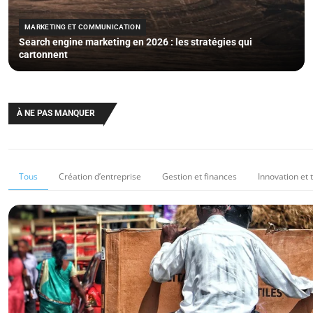
MARKETING ET COMMUNICATION
Search engine marketing en 2026 : les stratégies qui
cartonnent
À NE PAS MANQUER
Tous
Création d’entreprise
Gestion et finances
Innovation et 