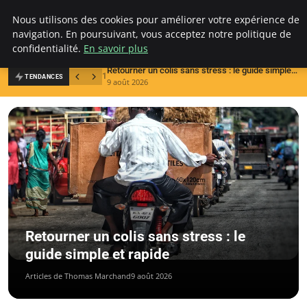
Ultimatefs
Nous utilisons des cookies pour améliorer votre expérience de
navigation. En poursuivant, vous acceptez notre politique de
confidentialité.
En savoir plus
Retourner un colis sans stress : le guide simple et rapide
1
2
TENDANCES
9 août 2026
4
Retourner un colis sans stress : le
guide simple et rapide
Articles de Thomas Marchand
9 août 2026