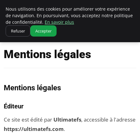
Ultimatefs
Nous utilisons des cookies pour améliorer votre expérience
de navigation. En poursuivant, vous acceptez notre politique
de confidentialité.
En savoir plus
Refuser
Accepter
Accueil
Mentions légales
Mentions légales
Mentions légales
Éditeur
Ce site est édité par
Ultimatefs
, accessible à l'adresse
https://ultimatefs.com
.