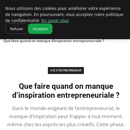
Ultimatefs
Nous utilisons des cookies pour améliorer votre expérience
de navigation. En poursuivant, vous acceptez notre politique
de confidentialité.
En savoir plus
Refuser
Accepter
Accueil
Vie d’entrepreneur
Que faire quand on manque d’inspiration entrepreneuriale ?
VIE D’ENTREPRENEUR
Que faire quand on manque
d’inspiration entrepreneuriale ?
Dans le monde exigeant de l’entrepreneuriat, le
manque d’inspiration peut frapper à tout moment,
même chez les esprits les plus créatifs. Cette phase,