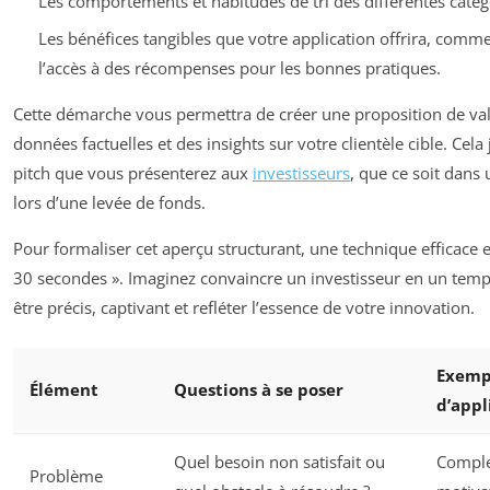
Les comportements et habitudes de tri des différentes caté
Les bénéfices tangibles que votre application offrira, comme 
l’accès à des récompenses pour les bonnes pratiques.
Cette démarche vous permettra de créer une proposition de vale
données factuelles et des insights sur votre clientèle cible. Cela
pitch que vous présenterez aux
investisseurs
, que ce soit dans
lors d’une levée de fonds.
Pour formaliser cet aperçu structurant, une technique efficace e
30 secondes ». Imaginez convaincre un investisseur en un temps 
être précis, captivant et refléter l’essence de votre innovation.
Exempl
Élément
Questions à se poser
d’appl
Quel besoin non satisfait ou
Comple
Problème