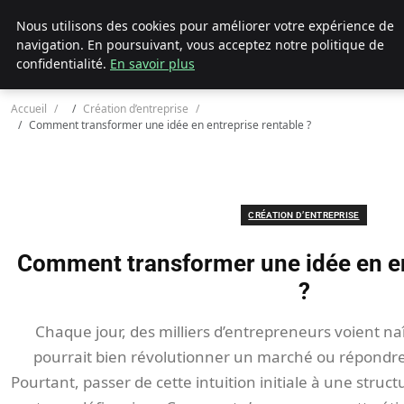
Ultimatefs
Nous utilisons des cookies pour améliorer votre expérience de
navigation. En poursuivant, vous acceptez notre politique de
confidentialité.
En savoir plus
Accueil
Création d’entreprise
Comment transformer une idée en entreprise rentable ?
CRÉATION D’ENTREPRISE
Comment transformer une idée en en
?
Chaque jour, des milliers d’entrepreneurs voient na
pourrait bien révolutionner un marché ou répondre
Pourtant, passer de cette intuition initiale à une struc