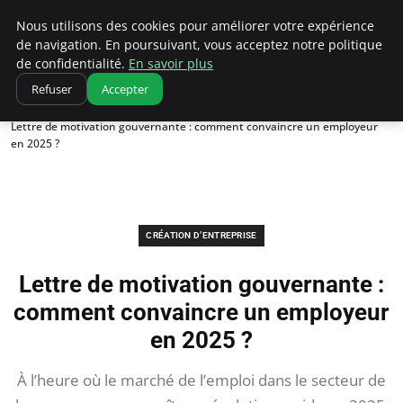
Ultimatefs
Nous utilisons des cookies pour améliorer votre expérience
de navigation. En poursuivant, vous acceptez notre politique
de confidentialité.
En savoir plus
Refuser
Accepter
Accueil
Création d’entreprise
Lettre de motivation gouvernante : comment convaincre un employeur
en 2025 ?
CRÉATION D’ENTREPRISE
Lettre de motivation gouvernante :
comment convaincre un employeur
en 2025 ?
À l’heure où le marché de l’emploi dans le secteur de