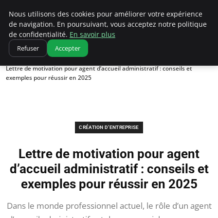
Ultimatefs
Nous utilisons des cookies pour améliorer votre expérience
de navigation. En poursuivant, vous acceptez notre politique
de confidentialité.
En savoir plus
Refuser
Accepter
Accueil
Création d’entreprise
Lettre de motivation pour agent d’accueil administratif : conseils et
exemples pour réussir en 2025
CRÉATION D’ENTREPRISE
Lettre de motivation pour agent
d’accueil administratif : conseils et
exemples pour réussir en 2025
Dans le monde professionnel actuel, le rôle d’un agent