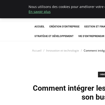
Nous utilisons des cookies pour améliorer votre 
Ultimatefs
En savoir plus
ACCUEIL
CRÉATION D’ENTREPRISE
GESTION ET FIN
STRATÉGIE ET DÉVELOPPEMENT
VIE D’ENTREPRENEUR
Accueil
Innovation et technologie
Comment intégre
INN
Comment intégrer les
son bu