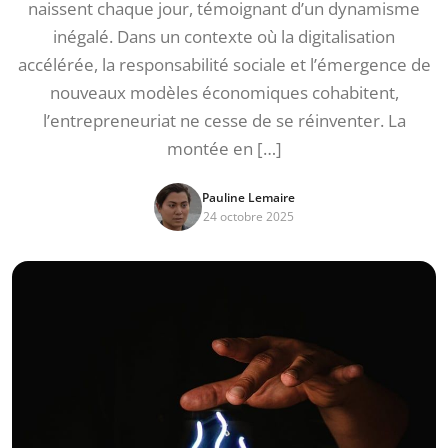
naissent chaque jour, témoignant d’un dynamisme
inégalé. Dans un contexte où la digitalisation
accélérée, la responsabilité sociale et l’émergence de
nouveaux modèles économiques cohabitent,
l’entrepreneuriat ne cesse de se réinventer. La
montée en […]
Pauline Lemaire
24 octobre 2025