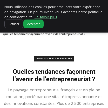
Ultimatefs
Nous utilisons des cookies pour améliorer votre expérience
de navigation. En poursuivant, vous acceptez notre politique
de confidentialité.
En savoir plus
Refuser
Accepter
Accueil
Innovation et technologie
Quelles tendances façonnent l’avenir de l’entrepreneuriat ?
INNOVATION ET TECHNOLOGIE
Quelles tendances façonnent
l’avenir de l’entrepreneuriat ?
Le paysage entrepreneurial français est en pleine
mutation, porté par une vitalité impressionnante et
des innovations constantes. Plus de 2 500 entreprises