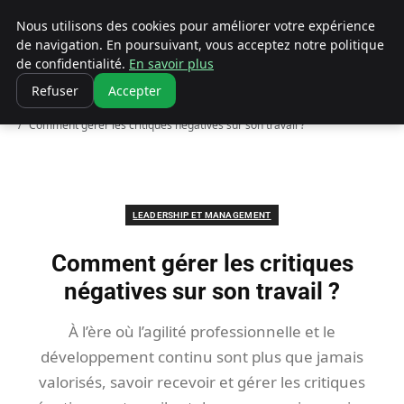
Ultimatefs
Nous utilisons des cookies pour améliorer votre expérience
de navigation. En poursuivant, vous acceptez notre politique
de confidentialité.
En savoir plus
Refuser
Accepter
Accueil
Leadership et management
Comment gérer les critiques négatives sur son travail ?
LEADERSHIP ET MANAGEMENT
Comment gérer les critiques
négatives sur son travail ?
À l’ère où l’agilité professionnelle et le
développement continu sont plus que jamais
valorisés, savoir recevoir et gérer les critiques