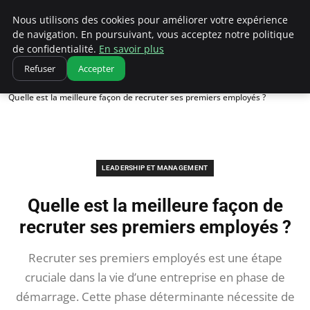
Ultimatefs
Nous utilisons des cookies pour améliorer votre expérience
de navigation. En poursuivant, vous acceptez notre politique
de confidentialité.
En savoir plus
Refuser
Accepter
Accueil
Leadership et management
Quelle est la meilleure façon de recruter ses premiers employés ?
LEADERSHIP ET MANAGEMENT
Quelle est la meilleure façon de
recruter ses premiers employés ?
Recruter ses premiers employés est une étape
cruciale dans la vie d’une entreprise en phase de
démarrage. Cette phase déterminante nécessite de