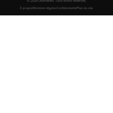
© 2026 Ultimatefs. Tous droits réservés.
À propos
Mentions légales
Confidentialité
Plan du site