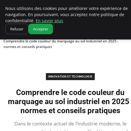
Ultimatefs
Nous utilisons des cookies pour améliorer votre expérience de
navigation. En poursuivant, vous acceptez notre politique de
confidentialité.
En savoir plus
Refuser
Accepter
Accueil
Innovation et technologie
Comprendre le code couleur du marquage au sol industriel en 2025 :
normes et conseils pratiques
INNOVATION ET TECHNOLOGIE
Comprendre le code couleur du
marquage au sol industriel en 2025 
normes et conseils pratiques
Dans le contexte actuel de l’industrie moderne, le