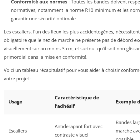
Conformité aux normes
: Toutes les bandes doivent respe
normatives, notamment la norme R10 minimum et les normes
garantir une sécurité optimale.
Les escaliers, l’un des lieux les plus accidentogènes, nécessitent 
obligatoire que le nez de marche ne présente pas de débord exces
visuellement sur au moins 3 cm, et surtout qu’il soit non glissan
primordial dans la mise en conformité.
Voici un tableau récapitulatif pour vous aider à choisir confor
votre projet :
Caractéristique de
Usage
Exemple d
l’adhésif
Bandes lar
Antidérapant fort avec
Escaliers
marche avec
contraste visuel
possible