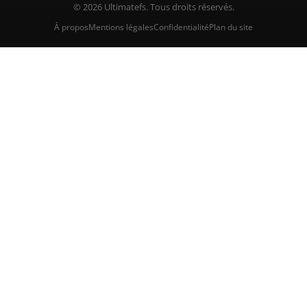
© 2026 Ultimatefs. Tous droits réservés.
À propos
Mentions légales
Confidentialité
Plan du site