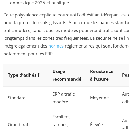
domestique 2025 et publique.
Cette polyvalence explique pourquoi l’adhésif antidérapant es
pour la protection sols glissants. À noter que les bandes stand
trafic modéré, tandis que les modèles pour grand trafic sont c
longtemps dans les zones très fréquentées. La sécurité ne se li
intègre également des
normes
réglementaires qui sont fondame
notamment pour les ERP.
Usage
Résistance
Type d’adhésif
Po
recommandé
à l’usure
ERP à trafic
Aut
Standard
Moyenne
modéré
adh
Escaliers,
Aut
Grand trafic
rampes,
Élevée
adh