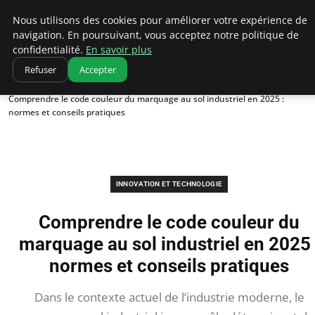
Ultimatefs
Nous utilisons des cookies pour améliorer votre expérience de
navigation. En poursuivant, vous acceptez notre politique de
confidentialité.
En savoir plus
Refuser
Accepter
Accueil
Innovation et technologie
Comprendre le code couleur du marquage au sol industriel en 2025 :
normes et conseils pratiques
INNOVATION ET TECHNOLOGIE
Comprendre le code couleur du
marquage au sol industriel en 2025 
normes et conseils pratiques
Dans le contexte actuel de l’industrie moderne, le