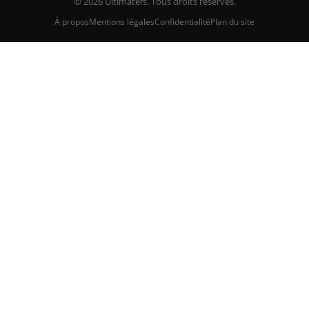
© 2026 Ultimatefs. Tous droits réservés.
À propos
Mentions légales
Confidentialité
Plan du site