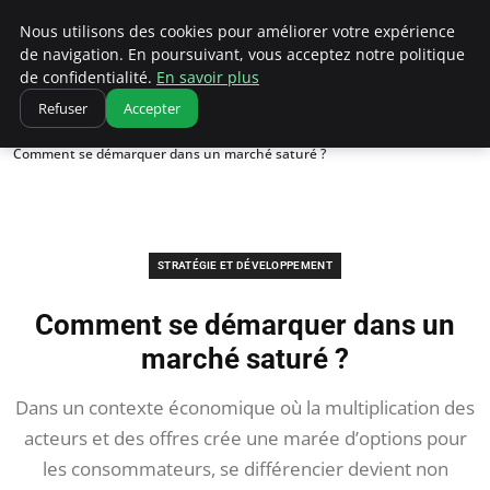
Ultimatefs
Nous utilisons des cookies pour améliorer votre expérience
de navigation. En poursuivant, vous acceptez notre politique
de confidentialité.
En savoir plus
Refuser
Accepter
Accueil
Stratégie et développement
Comment se démarquer dans un marché saturé ?
STRATÉGIE ET DÉVELOPPEMENT
Comment se démarquer dans un
marché saturé ?
Dans un contexte économique où la multiplication des
acteurs et des offres crée une marée d’options pour
les consommateurs, se différencier devient non