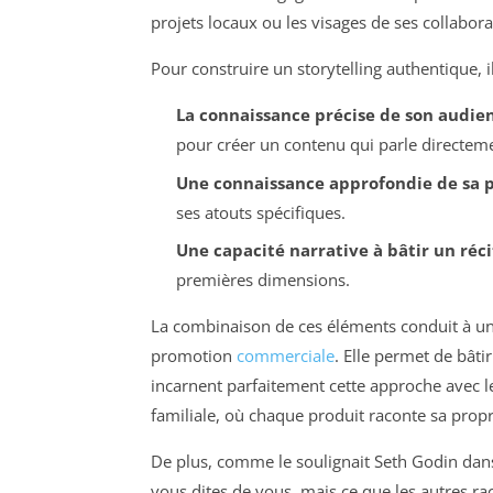
projets locaux ou les visages de ses collabora
Pour construire un storytelling authentique, i
La connaissance précise de son audie
pour créer un contenu qui parle directemen
Une connaissance approfondie de sa 
ses atouts spécifiques.
Une capacité narrative à bâtir un réc
premières dimensions.
La combinaison de ces éléments conduit à u
promotion
commerciale
. Elle permet de bâti
incarnent parfaitement cette approche avec l
familiale, où chaque produit raconte sa prop
De plus, comme le soulignait Seth Godin dans
vous dites de vous, mais ce que les autres r