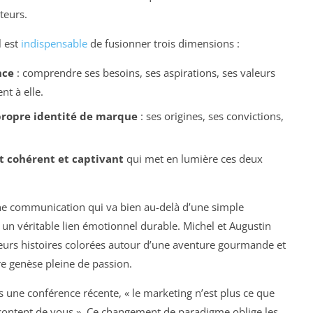
teurs.
l est
indispensable
de fusionner trois dimensions :
nce
: comprendre ses besoins, ses aspirations, ses valeurs
t à elle.
propre identité de marque
: ses origines, ses convictions,
it cohérent et captivant
qui met en lumière ces deux
ne communication qui va bien au-delà d’une simple
r un véritable lien émotionnel durable. Michel et Augustin
eurs histoires colorées autour d’une aventure gourmande et
re genèse pleine de passion.
 une conférence récente, « le marketing n’est plus ce que
acontent de vous ». Ce changement de paradigme oblige les