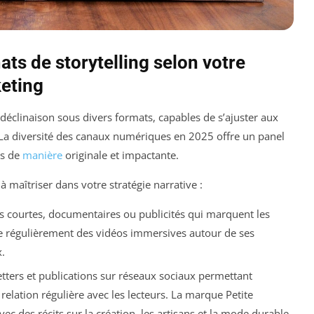
ats de storytelling selon votre
keting
 déclinaison sous divers formats, capables de s’ajuster aux
és. La diversité des canaux numériques en 2025 offre un panel
es de
manière
originale et impactante.
 maîtriser dans votre stratégie narrative :
s courtes, documentaires ou publicités qui marquent les
e régulièrement des vidéos immersives autour de ses
.
letters et publications sur réseaux sociaux permettant
relation régulière avec les lecteurs. La marque Petite
vec des récits sur la création, les artisans et la mode durable.