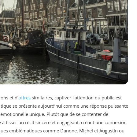
ons et d’
offres
similaires, captiver l’attention du public est
entique se présente aujourd’hui comme une réponse puissante
motionnelle unique. Plutôt que de se contenter de
e à tisser un récit sincère et engageant, créant une connexion
ques emblématiques comme Danone, Michel et Augustin ou