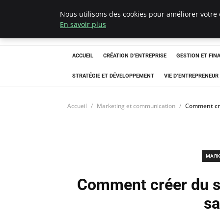
Nous utilisons des cookies pour améliorer votre 
Ultimatefs
En savoir plus
ACCUEIL
CRÉATION D’ENTREPRISE
GESTION ET FIN
STRATÉGIE ET DÉVELOPPEMENT
VIE D’ENTREPRENEUR
Accueil
Marketing et communication
Comment cré
MARK
Comment créer du st
sa