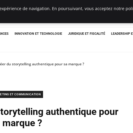
expérience de navigation. En poursuivant, vous acceptez notre polit
ANCES
INNOVATION ET TECHNOLOGIE
JURIDIQUE ET FISCALITÉ
LEADERSHIP 
er du storytelling authentique pour sa marque ?
ETING ET COMMUNICATION
orytelling authentique pour
 marque ?