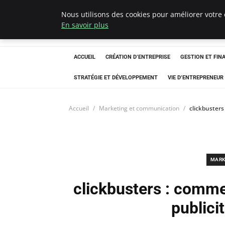
Nous utilisons des cookies pour améliorer votre 
Ultimatefs
En savoir plus
ACCUEIL
CRÉATION D’ENTREPRISE
GESTION ET FIN
STRATÉGIE ET DÉVELOPPEMENT
VIE D’ENTREPRENEUR
Accueil
Marketing et communication
clickbusters
MARK
clickbusters : comm
publici