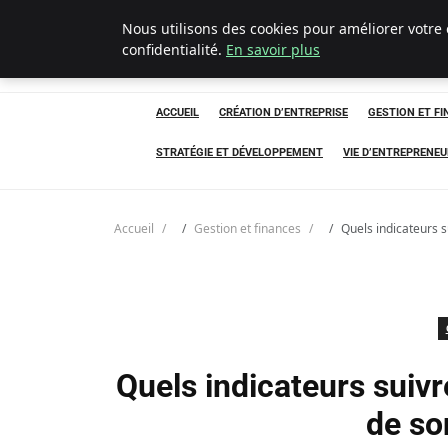
Nous utilisons des cookies pour améliorer votre
Ultimatefs
confidentialité.
En savoir plus
ACCUEIL
CRÉATION D’ENTREPRISE
GESTION ET F
STRATÉGIE ET DÉVELOPPEMENT
VIE D’ENTREPRENEU
Accueil
Gestion et finances
Quels indicateurs 
Quels indicateurs suiv
de so