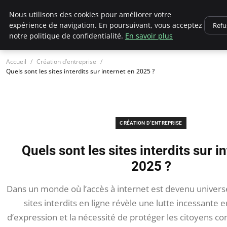
Ultimatefs
Nous utilisons des cookies pour améliorer votre
expérience de navigation. En poursuivant, vous acceptez
Refu
notre politique de confidentialité.
En savoir plus
Accueil
Création d’entreprise
Quels sont les sites interdits sur internet en 2025 ?
CRÉATION D’ENTREPRISE
Quels sont les sites interdits sur i
2025 ?
Dans un monde où l’accès à internet est devenu universe
sites interdits en ligne révèle une lutte incessante en
d’expression et la nécessité de protéger les citoyens c