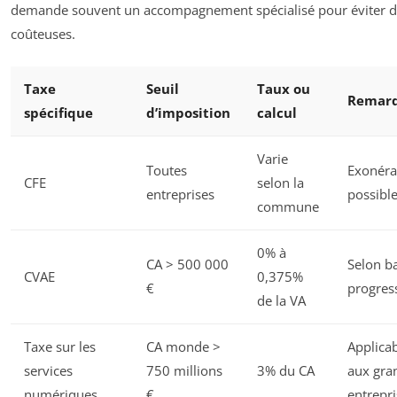
demande souvent un accompagnement spécialisé pour éviter d
coûteuses.
Taxe
Seuil
Taux ou
Remar
spécifique
d’imposition
calcul
Varie
Toutes
Exonéra
CFE
selon la
entreprises
possibl
commune
0% à
CA > 500 000
Selon b
CVAE
0,375%
€
progress
de la VA
Taxe sur les
CA monde >
Applicab
services
750 millions
3% du CA
aux gra
numériques
€
entrepri