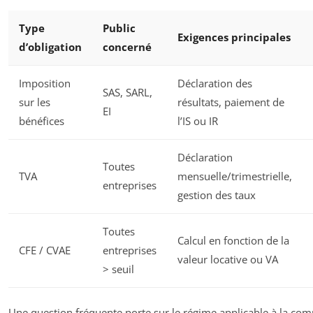
Type
Public
Exigences principales
d’obligation
concerné
Imposition
Déclaration des
SAS, SARL,
sur les
résultats, paiement de
EI
bénéfices
l’IS ou IR
Déclaration
Toutes
TVA
mensuelle/trimestrielle,
entreprises
gestion des taux
Toutes
Calcul en fonction de la
CFE / CVAE
entreprises
valeur locative ou VA
> seuil
Une question fréquente porte sur le régime applicable à la comp