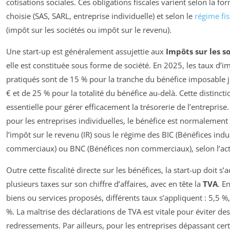
cotisations sociales. Ces obligations fiscales varient selon la fo
choisie (SAS, SARL, entreprise individuelle) et selon le
régime fis
(impôt sur les sociétés ou impôt sur le revenu).
Une start-up est généralement assujettie aux
Impôts sur les s
elle est constituée sous forme de société. En 2025, les taux d’i
pratiqués sont de 15 % pour la tranche du bénéfice imposable 
€ et de 25 % pour la totalité du bénéfice au-delà. Cette distincti
essentielle pour gérer efficacement la trésorerie de l’entreprise
pour les entreprises individuelles, le bénéfice est normalement
l’impôt sur le revenu (IR) sous le régime des BIC (Bénéfices indus
commerciaux) ou BNC (Bénéfices non commerciaux), selon l’acti
Outre cette fiscalité directe sur les bénéfices, la start-up doit s’
plusieurs taxes sur son chiffre d’affaires, avec en tête la
TVA
. E
biens ou services proposés, différents taux s’appliquent : 5,5 
%. La maîtrise des déclarations de TVA est vitale pour éviter des
redressements. Par ailleurs, pour les entreprises dépassant cert