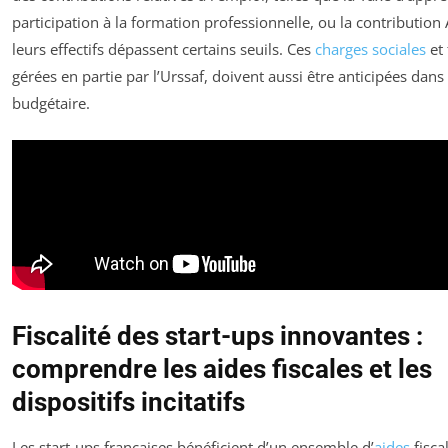
participation à la formation professionnelle, ou la contribution 
leurs effectifs dépassent certains seuils. Ces
charges sociales
et 
gérées en partie par l’Urssaf, doivent aussi être anticipées dans 
budgétaire.
Fiscalité des start-ups innovantes :
comprendre les aides fiscales et les
dispositifs incitatifs
Les start-ups françaises bénéficient d’un ensemble d’
aides
fisca