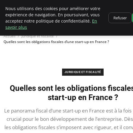
Ultimatefs
Nous utilisons des cookies pour améliorer votre
expérience de navigation. En poursuivant, vous
Refuser
acceptez notre politique de confidentialité.
En
savoir plus
Accueil
Juridique et fiscalité
Quelles sont les obligations fiscales d’une start-up en France ?
JURIDIQUE ET FISCALITÉ
Quelles sont les obligations fiscale
start-up en France ?
Le panorama fiscal d’une start-up en France est à la foi
crucial pour le bon développement de l’entreprise. Dès 
les obligations fiscales s’imposent avec rigueur, et il con