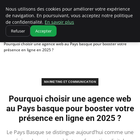
Ultimatefs
Nous utilisons des cookies pour améliorer votre expérience
de navigation. En poursuivant, vous acceptez notre politique
de confidentialité.
En savoir plus
Refuser
Accepter
Accueil
Marketing et communication
Pourquoi choisir une agence web au Pays basque pour booster votre
présence en ligne en 2025 ?
MARKETING ET COMMUNICATION
Pourquoi choisir une agence web
au Pays basque pour booster votre
présence en ligne en 2025 ?
Le Pays Basque se distingue aujourd’hui comme une