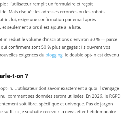
le : l'utilisateur remplit un formulaire et reçoit
de. Mais risqué : les adresses erronées ou les robots
pt-in, lui, exige une confirmation par email après
e, et seulement alors il est ajouté à la liste.
pt-in réduit le volume d'inscriptions d'environ 30 % — parce
 qui confirment sont 50 % plus engagés : ils ouvrent vos
 nouvelles exigences du
blogging
, le double opt-in est devenu
arle-t-on ?
l'opt-in. L'utilisateur doit savoir exactement à quoi il s'engage
tenu, comment ses données seront utilisées. En 2026, le RGPD
entement soit libre, spécifique et univoque. Pas de jargon
e suffit : « Je souhaite recevoir la newsletter hebdomadaire