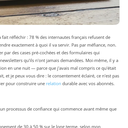
 fait réfléchir : 78 % des internautes français refusent de
dre exactement à quoi il va servir. Pas par méfiance, non.
éger par des cases pré-cochées et des formulaires qui
 newsletters qu'ils n'ont jamais demandées. Moi-même, il y a
usion en une nuit — parce que j'avais mal compris ce qu'était
it, et je peux vous dire : le consentement éclairé, ce n'est pas
vier pour construire une
relation
durable avec vos abonnés.
'est un processus de confiance qui commence avant même que
onnement de 30 à 50 % sur le long terme, selon mon