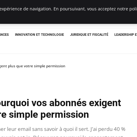
expérience de navigation. En poursuivant, vous acceptez notre polit
ANCES
INNOVATION ET TECHNOLOGIE
JURIDIQUE ET FISCALITÉ
LEADERSHIP 
gent plus que votre simple permission
pourquoi vos abonnés exigent
re simple permission
 leur email sans savoir à quoi il sert. J’ai perdu 40 %