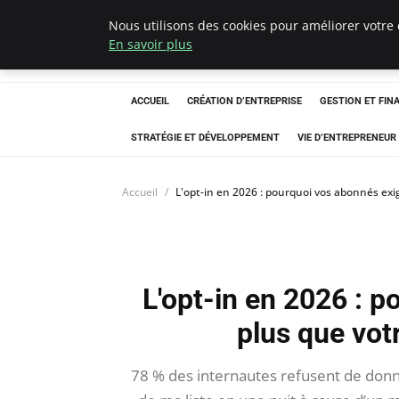
Nous utilisons des cookies pour améliorer votre 
Ultimatefs
En savoir plus
ACCUEIL
CRÉATION D’ENTREPRISE
GESTION ET FIN
STRATÉGIE ET DÉVELOPPEMENT
VIE D’ENTREPRENEUR
Accueil
L'opt-in en 2026 : pourquoi vos abonnés exi
L'opt-in en 2026 : 
plus que vot
78 % des internautes refusent de donner