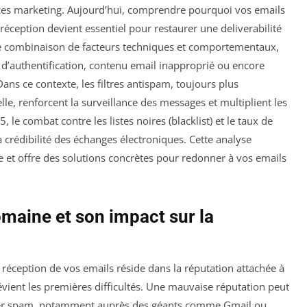
ces marketing. Aujourd’hui, comprendre pourquoi vos emails
éception devient essentiel pour restaurer une deliverabilité
e combinaison de facteurs techniques et comportementaux,
d’authentification, contenu email inapproprié ou encore
s ce contexte, les filtres antispam, toujours plus
ielle, renforcent la surveillance des messages et multiplient les
5, le combat contre les listes noires (blacklist) et le taux de
a crédibilité des échanges électroniques. Cette analyse
 et offre des solutions concrètes pour redonner à vos emails
maine et son impact sur la
réception de vos emails réside dans la réputation attachée à
vient les premières difficultés. Une mauvaise réputation peut
ier spam, notamment auprès des géants comme Gmail ou