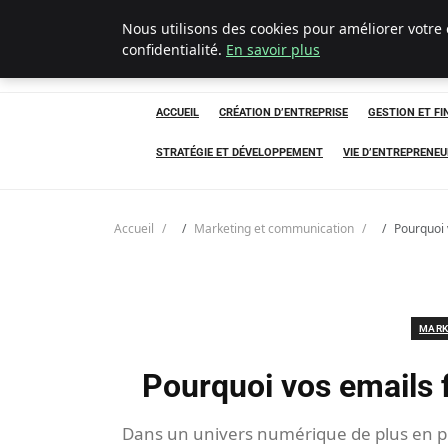
Nous utilisons des cookies pour améliorer votre
Ultimatefs
confidentialité.
En savoir plus
ACCUEIL
CRÉATION D’ENTREPRISE
GESTION ET F
STRATÉGIE ET DÉVELOPPEMENT
VIE D’ENTREPRENEU
Accueil
Marketing et communication
Pourquoi 
MARK
Pourquoi vos emails f
Dans un univers numérique de plus en p