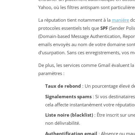
Yahoo, où les filtres antispam sont particulièr
La réputation tient notamment à la
manière
do
protocoles essentiels tels que
SPF
(Sender Pol
(Domain-based Message Authentication, Report
emails envoyés au nom de votre domaine sont aut
d’usurpation. Sans ces enregistrements, vos m
De plus, les services comme Gmail évaluent la
paramètres :
Taux de rebond
: Un pourcentage élevé de
Signalements spams
: Si vos destinatai
cela affecte instantanément votre réputatio
Liste noire (blacklist)
: Être inscrit sur u
non délivrabilité.
Authentification email
: Absence ou mauv