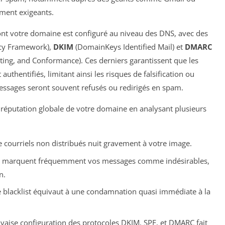
ement exigeants.
nt votre domaine est configuré au niveau des DNS, avec des
icy Framework),
DKIM
(DomainKeys Identified Mail) et
DMARC
ing, and Conformance). Ces derniers garantissent que les
hentifiés, limitant ainsi les risques de falsification ou
essages seront souvent refusés ou redirigés en spam.
 réputation globale de votre domaine en analysant plusieurs
 courriels non distribués nuit gravement à votre image.
res marquent fréquemment vos messages comme indésirables,
n.
ne blacklist équivaut à une condamnation quasi immédiate à la
aise configuration des protocoles DKIM, SPF, et DMARC fait