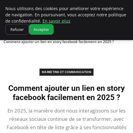
Ultimatefs
Nous utilisons des cookies pour améliorer votre expérience
de navigation. En poursuivant, vous acceptez notre politique
de confidentialité.
En savoir plus
Refuser
Accepter
Accueil
Marketing et communication
Comment ajouter un lien en story facebook facilement en 2025 ?
MARKETING ET COMMUNICATION
Comment ajouter un lien en story
facebook facilement en 2025 ?
En 2025, la manière dont nous interagissons sur les
réseaux sociaux continue de se transformer, avec
Facebook en tête de liste grâce à ses fonctionnalités