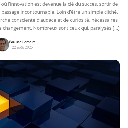
 l’innovation est devenue la clé du succès, sortir de
assage incontournable. Loin d’être un simple cliché,
che consciente d’audace et de curiosité, nécessaires
 le changement. Nombreux sont ceux qui, paralysés […]
Pauline Lemaire
22 août 2025