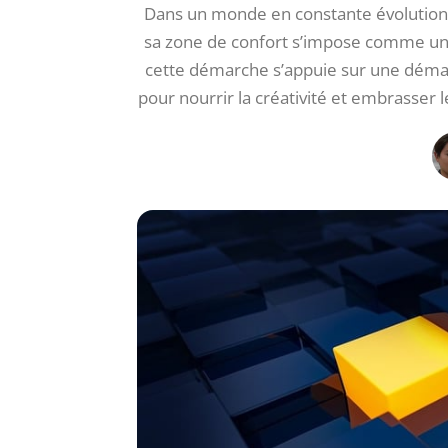
Dans un monde en constante évolution où
sa zone de confort s’impose comme un p
cette démarche s’appuie sur une démar
pour nourrir la créativité et embrasser