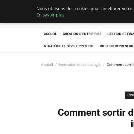
Nous utilisons des cookies pour améliorer votre 
Ultimatefs
En savoir plus
ACCUEIL
CRÉATION D’ENTREPRISE
GESTION ET FIN
STRATÉGIE ET DÉVELOPPEMENT
VIE D’ENTREPRENEUR
Accueil
Innovation et technologie
Comment sortir 
INN
Comment sortir d