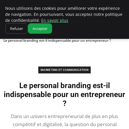
Ultimatefs
Nous utilisons des cookies pour améliorer votre expérience
de navigation. En poursuivant, vous acceptez notre politique
de confidentialité.
En savoir plus
Refuser
Accepter
Accueil
Marketing et communication
Le personal branding est-il indispensable pour un entrepreneur ?
MARKETING ET COMMUNICATION
Le personal branding est-il
indispensable pour un entrepreneur
?
Dans un univers entrepreneurial de plus en plus
compétitif et digitalisé, la question du personal