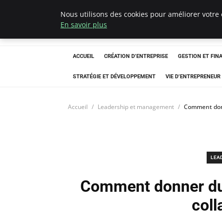
Nous utilisons des cookies pour améliorer votre 
Ultimatefs
En savoir plus
ACCUEIL
CRÉATION D’ENTREPRISE
GESTION ET FIN
STRATÉGIE ET DÉVELOPPEMENT
VIE D’ENTREPRENEUR
Accueil
Leadership et management
Comment donn
LEA
Comment donner du 
coll