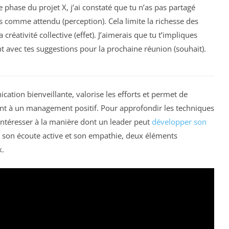
e phase du projet X, j’ai constaté que tu n’as pas partagé
es comme attendu (perception). Cela limite la richesse des
 créativité collective (effet). J’aimerais que tu t’impliques
 avec tes suggestions pour la prochaine réunion (souhait).
cation bienveillante, valorise les efforts et permet de
ent à un management positif. Pour approfondir les techniques
s’intéresser à la manière dont un leader peut
développer son
son écoute active et son empathie, deux éléments
k.