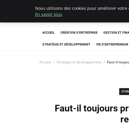
Nous utilisons des cookies pour améliorer votre 
Ultimatefs
En savoir plus
ACCUEIL
CRÉATION D’ENTREPRISE
GESTION ET FIN
STRATÉGIE ET DÉVELOPPEMENT
VIE D’ENTREPRENEUR
Accueil
Stratégie et développement
Faut-il toujou
STRA
Faut-il toujours pr
re