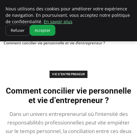
Ultimatefs
Nous utilisons des cookies pour améliorer votre expérience
de navigation. En poursuivant, vous acceptez notre politique
de confidentialité.
En savoir plus
Refuser
Accepter
Accueil
Vie d’entrepreneur
Comment concilier vie personnelle et vie d’entrepreneur ?
VIE D’ENTREPRENEUR
Comment concilier vie personnelle
et vie d’entrepreneur ?
Dans un univers entrepreneurial où l’intensité des
responsabilités professionnelles peut vite empiéter
sur le temps personnel, la conciliation entre ces deux