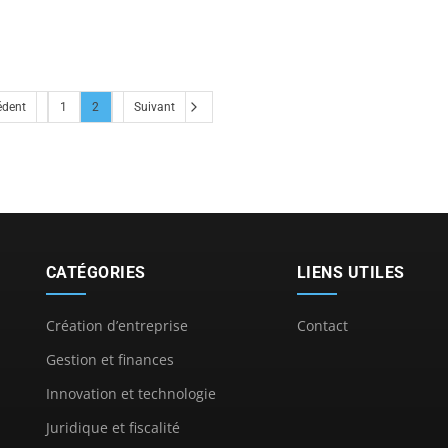
édent
1
2
Suivant
CATÉGORIES
LIENS UTILES
Création d’entreprise
Contact
Gestion et finances
Innovation et technologie
Juridique et fiscalité